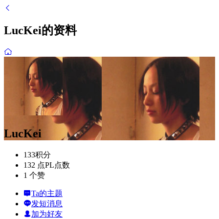
LucKei的资料
LucKei
133
积分
132 点
PL点数
1 个
赞
Ta的主题
发短消息
加为好友