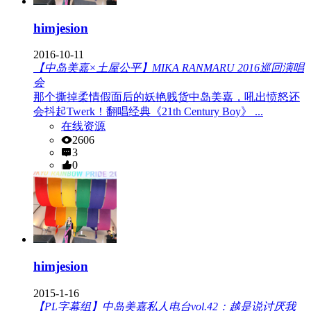
himjesion
2016-10-11
【中岛美嘉×土屋公平】MIKA RANMARU 2016巡回演唱
会
那个撕掉柔情假面后的妖艳贱货中岛美嘉，吼出愤怒还
会抖起Twerk！翻唱经典《21th Century Boy》 ...
在线资源
2606
3
0
himjesion
2015-1-16
【PL字幕组】中岛美嘉私人电台vol.42：越是说讨厌我