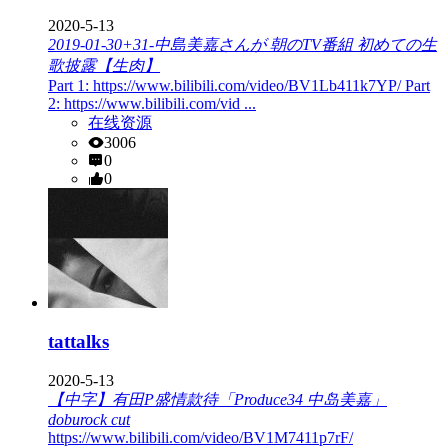
2020-5-13
2019-01-30+31-中島美嘉さんが 朝のTV番組 初めての生
歌披露【生肉】
Part 1: https://www.bilibili.com/video/BV1Lb411k7YP/ Part
2: https://www.bilibili.com/vid ...
在线资源
3006
0
0
tattalks
2020-5-13
【中字】有田P盛情款待「Produce34 中岛美嘉」
doburock cut
https://www.bilibili.com/video/BV1M7411p7rF/