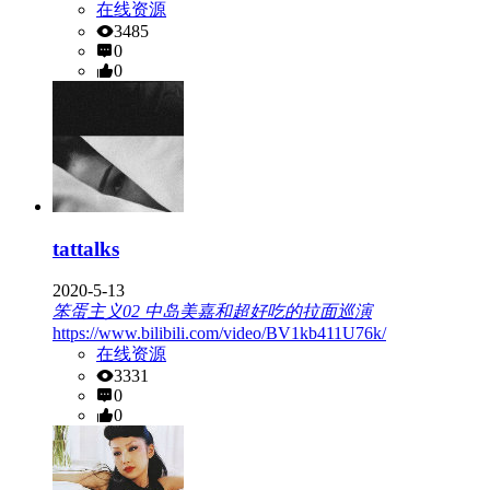
在线资源
3485
0
0
tattalks
2020-5-13
笨蛋主义02 中岛美嘉和超好吃的拉面巡演
https://www.bilibili.com/video/BV1kb411U76k/
在线资源
3331
0
0