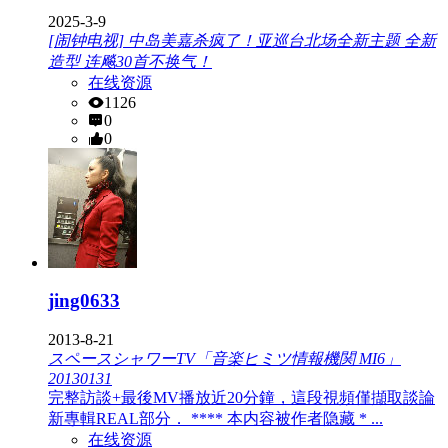
2025-3-9
[闹钟电视] 中岛美嘉杀疯了！亚巡台北场全新主题 全新
造型 连飚30首不换气！
在线资源
1126
0
0
jing0633
2013-8-21
スペースシャワーTV「音楽ヒミツ情報機関 MI6」
20130131
完整訪談+最後MV播放近20分鐘，這段視頻僅擷取談論
新專輯REAL部分． **** 本内容被作者隐藏 * ...
在线资源