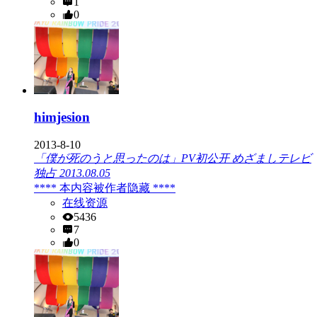
1
0
himjesion
2013-8-10
「僕が死のうと思ったのは」PV初公开 めざましテレビ
独占 2013.08.05
**** 本内容被作者隐藏 ****
在线资源
5436
7
0