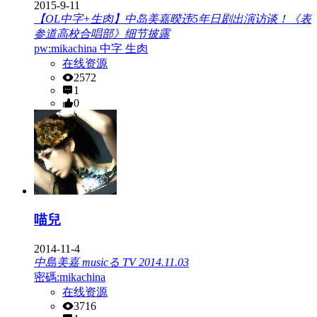
2015-9-11
【OL中字+生肉】中岛美嘉暌违5年日剧出演访谈！《表
参道高校合唱部》细节披露
pw:mikachina 中字 生肉
在线资源
2572
1
0
喵兒
2014-11-4
中島美嘉 musicる TV 2014.11.03
密碼:mikachina
在线资源
3716