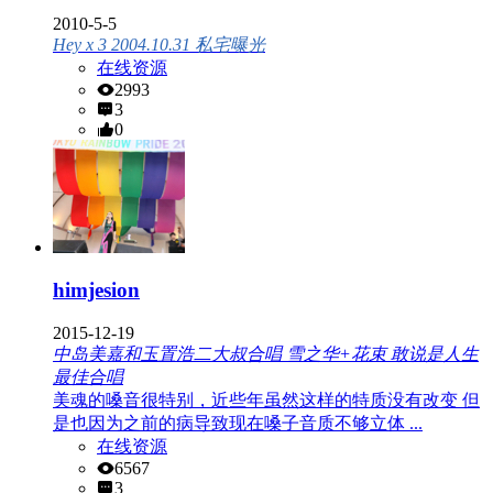
2010-5-5
Hey x 3 2004.10.31 私宅曝光
在线资源
2993
3
0
himjesion
2015-12-19
中岛美嘉和玉置浩二大叔合唱 雪之华+花束 敢说是人生
最佳合唱
美魂的嗓音很特别，近些年虽然这样的特质没有改变 但
是也因为之前的病导致现在嗓子音质不够立体 ...
在线资源
6567
3