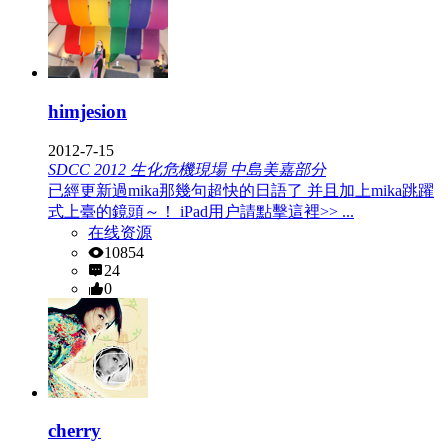
himjesion
2012-7-15
SDCC 2012 生化危機現場 中島美嘉部分
已經更新過mika那幾句超快的日語了 并且加上mika跳躍
式上臺的鏡頭～！ iPad用户請點擊這裡>> ...
在线资源
10854
24
0
cherry