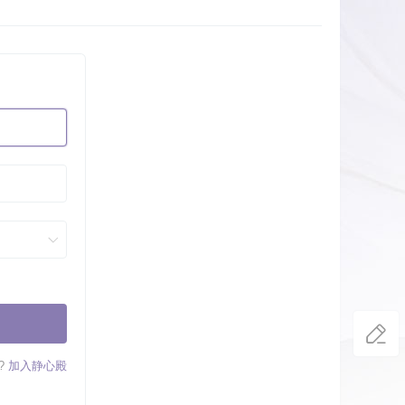
?
加入静心殿