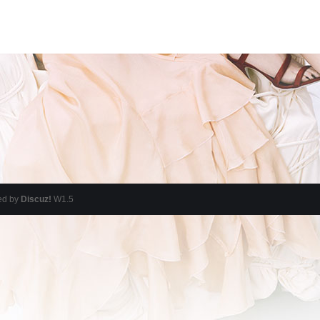
ed by
Discuz!
W1.5