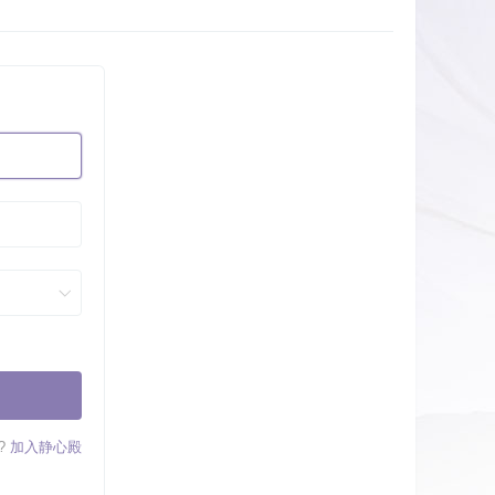
?
加入静心殿