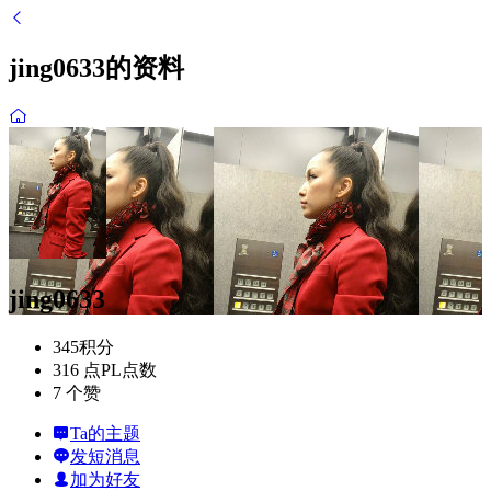
jing0633的资料
jing0633
345
积分
316 点
PL点数
7 个
赞
Ta的主题
发短消息
加为好友