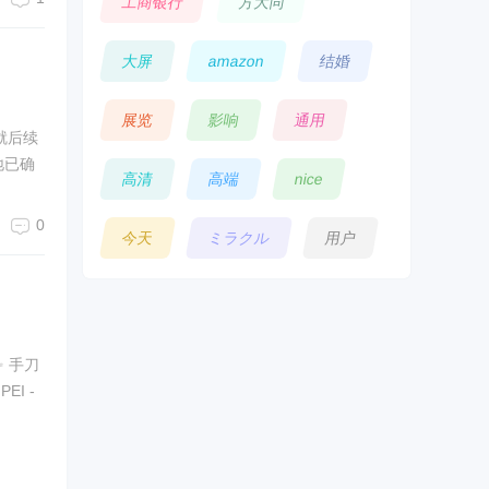
工商银行
方大同
大屏
amazon
结婚
展览
影响
通用
正就后续
地已确
高清
高端
nice
0
今天
ミラクル
用户
✨ 手刀
EI -