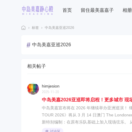
首页
留住最美嘉嘉子
相册
›
标签
›
中岛美嘉亚巡2026
中
#
中岛美嘉亚巡2026
岛
美
嘉
相关帖子
歌
迷
himjesion
网
2025-11-20
中岛美嘉2026亚巡即将启程！更多城市 现
中岛美嘉宣布将在 2026 年继续举办亚洲巡演！ 继 2
TOUR 2026》将从 3 月 14 日澳门 The L
新特别编制：在原有乐队基础上加入现场弦乐。 从
讨论区