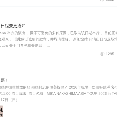
巡日程变更通知
oner Arena 举办的演出， 因不可避免的多种原因，已取消该日期举行， 目前
位观众， 谨此致以诚挚的歉意，并恳请理解。 新加坡站 的演出日期及场
eatre 关于门票等相关信息， ...
1295
售票！
n TAIPEI 那些你循環播放的歌 那些難忘的優美旋律🎶 2026年現場一次聽好聽滿 🎤
節目資訊 -節目名稱：MIKA NAKASHIMA ASIA TOUR 2026 in TAIP
7日（日） ...