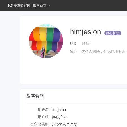
中岛美嘉歌迷网
返回首页
himjesion
静心护法
UID
1445
简介
这个人很懒，什么也没有留下
基本资料
用户名
himjesion
用户组
静心护法
自定义头衔
いつでもここで