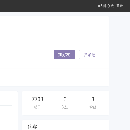
加入静心殿
登录
加好友
发消息
7703
0
3
帖子
关注
粉丝
访客