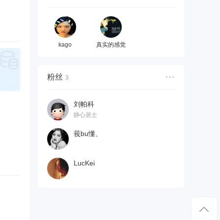
kago
真实的感觉
粉丝
3
刘帕科
静心居士
莪bu懂、
LucKei