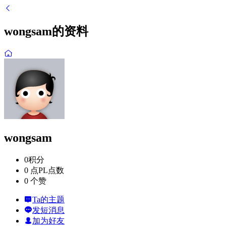
wongsam的资料
wongsam
0
积分
0 点
PL点数
0 个
赞
Ta的主题
发短消息
加为好友