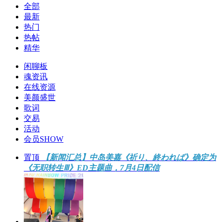
全部
最新
热门
热帖
精华
闲聊板
魂资讯
在线资源
美颜盛世
歌词
交易
活动
会员SHOW
置顶
【新闻汇总】中岛美嘉《祈り、終われば》确定为
《无职转生Ⅲ》ED主题曲，7月4日配信