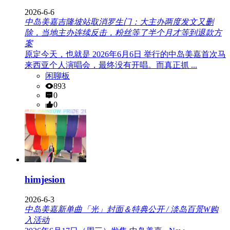
2026-6-6
中岛美嘉吉隆坡站取消罗生门：大主办两度发文又删
除，当地主办连续反击，粉丝等了半个月才等到退款方
案
原定今天，也就是 2026年6月6日 举行的中岛美嘉首次马
来西亚个人演唱会，最终没有开唱。而真正抓 ...
闲聊板
893
0
0
himjesion
2026-6-3
中岛美嘉新单曲「光」封面＆特典公开 / 淡岛百景W购
入活动