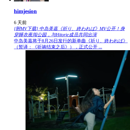
himjesion
6 天前
[附MV下载] 中岛美嘉《祈り、終われば》MV公开！身
穿睡衣夜闯公园，与Hitorie成员共同出演
中岛美嘉将于8月26日发行的新单曲《祈り、終われば》
（暂译：《祈祷结束之后》），正式公开 ...