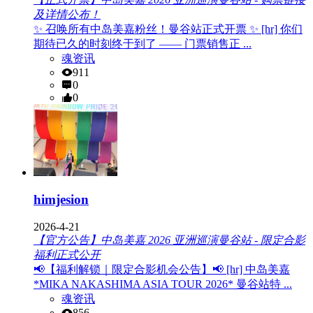
及详情公布！
✨ 召唤所有中岛美嘉粉丝！曼谷站正式开票 ✨ [hr] 你们
期待已久的时刻终于到了 —— 门票销售正 ...
魂资讯
911
0
0
himjesion
2026-4-21
【官方公告】中岛美嘉 2026 亚洲巡演曼谷站 - 限定合影
福利正式公开
📢【福利解锁｜限定合影机会公告】📢 [hr] 中岛美嘉
*MIKA NAKASHIMA ASIA TOUR 2026* 曼谷站特 ...
魂资讯
856