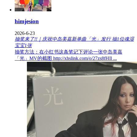
himjesion
2026-6-23
抽奖来了!!｜庆祝中岛美嘉新单曲「光」发行 抽1位魂湿
宝宝1张
抽奖方法：在小红书这条笔记下评论一张中岛美嘉
「光」MV的截图 http://xhslink.com/o/27zs8fHIl ...