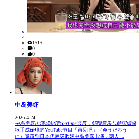
1515
0
0
中岛美虾
2026-4-24
中岛美嘉出演成始璄YouTube节目，畅聊音乐与韩国情缘
歌手成始璄的YouTube节目「再见吧」（会うだろう
に）邀请到日本代表级歌姬中岛美嘉出演，两人 ...