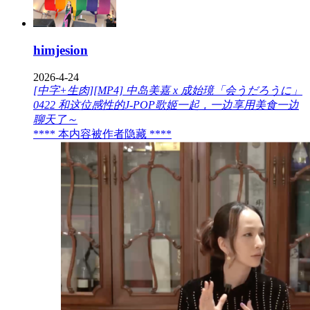
himjesion
2026-4-24
[中字+生肉][MP4] 中岛美嘉 x 成始璄「会うだろうに」
0422 和这位感性的J-POP歌姬一起，一边享用美食一边
聊天了～
**** 本内容被作者隐藏 ****