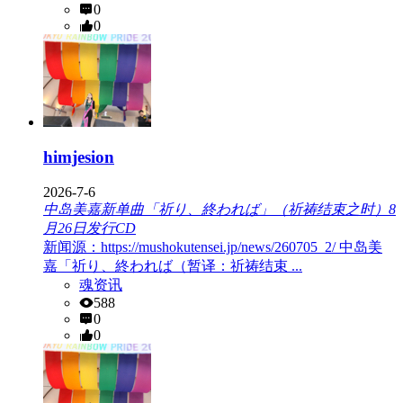
0
0
himjesion
2026-7-6
中岛美嘉新单曲「祈り、終われば」（祈祷结束之时）8
月26日发行CD
新闻源：https://mushokutensei.jp/news/260705_2/ 中岛美
嘉「祈り、終われば（暂译：祈祷结束 ...
魂资讯
588
0
0