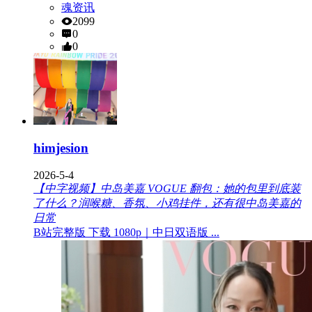
魂资讯
2099
0
0
himjesion
2026-5-4
【中字视频】中岛美嘉 VOGUE 翻包：她的包里到底装
了什么？润喉糖、香氛、小鸡挂件，还有很中岛美嘉的
日常
B站完整版 下载 1080p｜中日双语版 ...