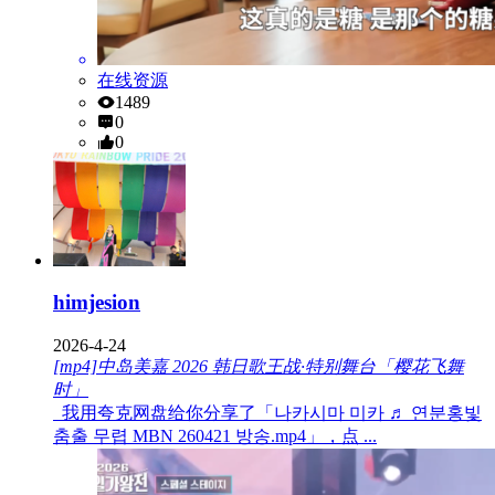
在线资源
1489
0
0
himjesion
2026-4-24
[mp4]中岛美嘉 2026 韩日歌王战·特别舞台「樱花飞舞
时」
我用夸克网盘给你分享了「나카시마 미카 ♬ 연분홍빛
춤출 무렵 MBN 260421 방송.mp4」，点 ...