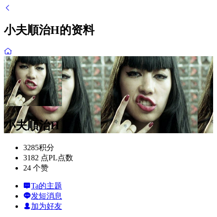
小夫順治H的资料
小夫順治H
3285
积分
3182 点
PL点数
24 个
赞
Ta的主题
发短消息
加为好友