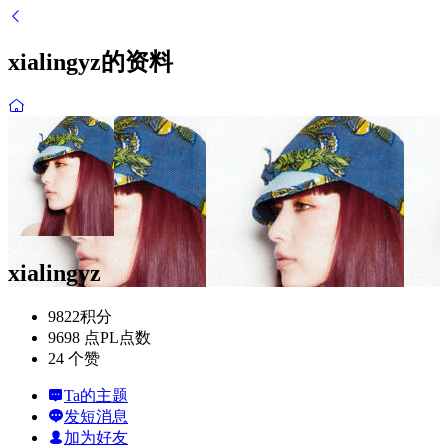
xialingyz的资料
xialingyz
9822
积分
9698 点
PL点数
24 个
赞
Ta的主题
发短消息
加为好友